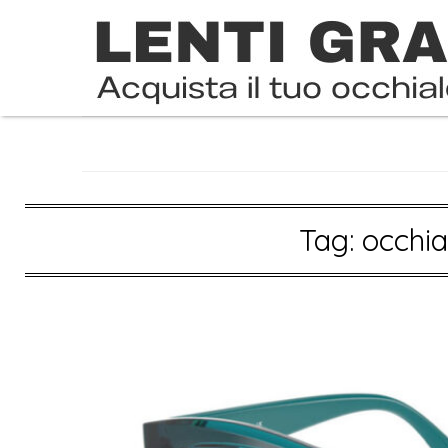
Skip
to
content
Tag:
occhia