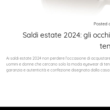
Posted
Saldi estate 2024: gli occh
te
Ai saldi estate 2024 non perdere l’occasione di acquistare
uomini e donne che cercano solo la moda eyewear di tende
garanzia e autenticità e confezione disegnata dalla cas