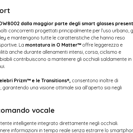
ort
 OW8002 dalla maggior parte degli smart glasses present
olti concorrenti progettati principalmente per l’uso urbano, gl
kley e mantengono tutte le caratteristiche che hanno reso
sportive. La
montatura in O Matter™
offre leggerezza e
ilità anche durante allenamenti intensi, corsa, ciclismo e
ambiabili contribuiscono a mantenere gli occhiali saldamente in
ui.
elebri Prizm™ e le Transitions®,
consentono inoltre di
ne, garantendo una visione ottimale sia all’aperto sia negli
 comando vocale
tente intelligente integrato direttamente negli occhiali.
enere informazioni in tempo reale senza estrarre lo smartpho