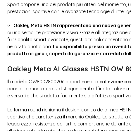
Sport propone uno dei prodotti più attesi del momento, un
prestazioni sportive con le avanzate tecnologie di intellig
Gli
Oakley Meta HSTN rappresentano una nuova generazi
di una semplice protezione visiva. Grazie all’integrazione
funzionalità smart avanzate, questi occhiali consentono di
nella vita quotidiana.
La disponibilità presso un rivendi
prodotti originali, coperti da garanzia e corredati da
Oakley Meta AI Glasses HSTN OW 800
Il modello OW8002800206 appartiene alla
collezione oc
donna. La montatura si distingue per il raffinato color
e versatile che si adatta facilmente sia all’utilizzo sportiv
La forma round richiama il design iconico della linea HSTN
sportivo che caratterizza il marchio Oakley. La struttura 
leggerezza, resistenza agli urti e comfort anche durante ut
ulteriormente alla robustezza della montatura, mantenend