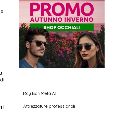
le
a
di
Ray Ban Meta AI
Attrezzature professionali
ti