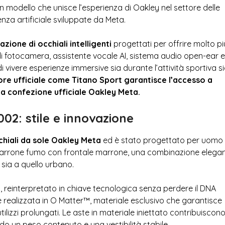
 modello che unisce l’esperienza di Oakley nel settore delle
enza artificiale sviluppate da Meta.
one di occhiali intelligenti
progettati per offrire molto pi
 di fotocamera, assistente vocale AI, sistema audio open-ear e
 vivere esperienze immersive sia durante l’attività sportiva s
tore ufficiale come Titano Sport garantisce l’accesso a
lla confezione ufficiale Oakley Meta.
2: stile e innovazione
chiali da sole Oakley Meta
ed è stato progettato per uomo
e marrone fumo con frontale marrone, una combinazione elega
o sia a quello urbano.
, reinterpretato in chiave tecnologica senza perdere il DNA
è realizzata in O Matter™, materiale esclusivo che garantisce
ilizzi prolungati. Le aste in materiale iniettato contribuiscon
o un peso contenuto e una vestibilità stabile.