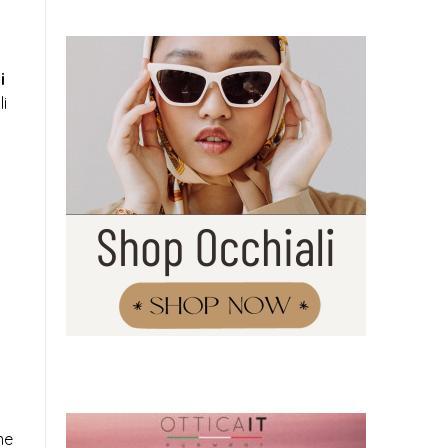
i
i
ne