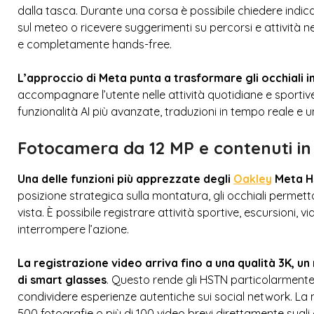
dalla tasca. Durante una corsa è possibile chiedere indica
sul meteo o ricevere suggerimenti su percorsi e attività n
e completamente hands-free.
L’approccio di Meta punta a trasformare gli occhiali 
accompagnare l’utente nelle attività quotidiane e sportive
funzionalità AI più avanzate, traduzioni in tempo reale e 
Fotocamera da 12 MP e contenuti i
Una delle funzioni più apprezzate degli
Oakley
Meta HS
posizione strategica sulla montatura, gli occhiali permet
vista. È possibile registrare attività sportive, escursioni, 
interrompere l’azione.
La registrazione video arriva fino a una qualità 3K, u
di smart glasses
. Questo rende gli HSTN particolarmente 
condividere esperienze autentiche sui social network. La 
500 fotografie o più di 100 video brevi direttamente sugli 