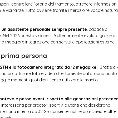
zioni, controllare l’orario del tramonto, ottenere informazioni
elle vicinanze. Tutto avviene tramite interazione vocale natura
in un assistente personale sempre presente
, capace di
. Nel 2026 questa visione si è ulteriormente evoluta grazie a
una maggiore integrazione con servizi e applicazioni esterne.
n prima persona
TN è la fotocamera integrata da 12 megapixel.
Grazie all
tono di catturare foto e video direttamente dal proprio punto 
viaggi e momenti quotidiani senza utilizzare le mani o
n notevole passo avanti rispetto alle generazioni preceden
interessanti per creator, sportivi e utenti che desiderano
memoria interna da 32 GB consente inoltre di archiviare oltre
occhiali.