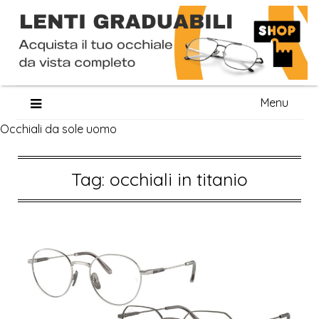
Skip
Menu
to
Occhiali da sole uomo
content
Tag:
occhiali in titanio