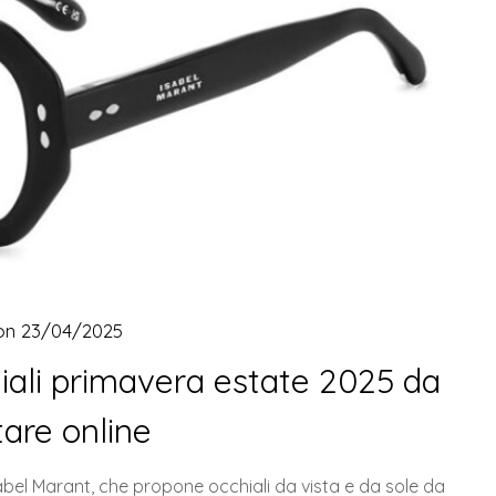
 on
23/04/2025
hiali primavera estate 2025 da
tare online
abel Marant, che propone occhiali da vista e da sole da