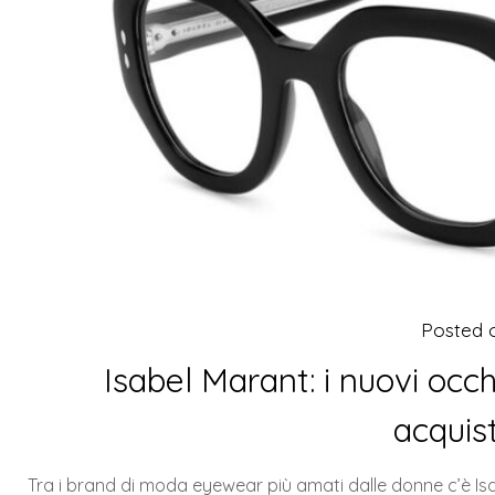
Posted
Isabel Marant: i nuovi occ
acquis
Tra i brand di moda eyewear più amati dalle donne c’è Is