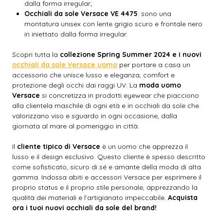
dalla forma irregular;
Occhiali da sole Versace VE 4475
: sono una
montatura unisex con lente grigio scuro e frontale nero
in iniettato dalla forma irregular.
Scopri tutta la
collezione Spring Summer 2024 e i nuovi
occhiali da sole Versace uomo
per portare a casa un
accessorio che unisce lusso e eleganza, comfort e
protezione degli occhi dai raggi UV. La
moda uomo
Versace
si concretizza in prodotti eyewear che piacciono
alla clientela maschile di ogni età e in occhiali da sole che
valorizzano viso e sguardo in ogni occasione, dalla
giornata al mare al pomeriggio in città.
Il
cliente tipico di Versace
è un uomo che apprezza il
lusso e il design esclusivo. Questo cliente è spesso descritto
come sofisticato, sicuro di sé e amante della moda di alta
gamma. Indossa abiti e accessori Versace per esprimere il
proprio status e il proprio stile personale, apprezzando la
qualità dei materiali e l’artigianato impeccabile.
Acquista
ora i tuoi nuovi occhiali da sole del brand!