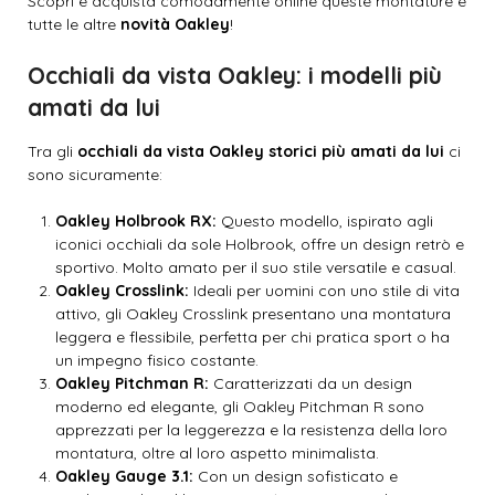
Scopri e acquista comodamente online queste montature e
tutte le altre
novità Oakley
!
Occhiali da vista Oakley: i modelli più
amati da lui
Tra gli
occhiali da vista Oakley storici più amati da lui
ci
sono sicuramente:
Oakley Holbrook RX:
Questo modello, ispirato agli
iconici occhiali da sole Holbrook, offre un design retrò e
sportivo. Molto amato per il suo stile versatile e casual.
Oakley Crosslink:
Ideali per uomini con uno stile di vita
attivo, gli Oakley Crosslink presentano una montatura
leggera e flessibile, perfetta per chi pratica sport o ha
un impegno fisico costante.
Oakley Pitchman R:
Caratterizzati da un design
moderno ed elegante, gli Oakley Pitchman R sono
apprezzati per la leggerezza e la resistenza della loro
montatura, oltre al loro aspetto minimalista.
Oakley Gauge 3.1:
Con un design sofisticato e