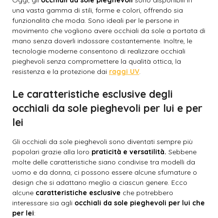
Oggi, gli
occhiali da sole pieghevoli
sono disponibili in
una vasta gamma di stili, forme e colori, offrendo sia
funzionalità che moda. Sono ideali per le persone in
movimento che vogliono avere occhiali da sole a portata di
mano senza doverli indossare costantemente. Inoltre, le
tecnologie moderne consentono di realizzare occhiali
pieghevoli senza compromettere la qualità ottica, la
resistenza e la protezione dai
raggi UV
.
Le caratteristiche esclusive degli
occhiali da sole pieghevoli per lui e per
lei
Gli occhiali da sole pieghevoli sono diventati sempre più
popolari grazie alla loro
praticità e versatilità.
Sebbene
molte delle caratteristiche siano condivise tra modelli da
uomo e da donna, ci possono essere alcune sfumature o
design che si adattano meglio a ciascun genere. Ecco
alcune
caratteristiche esclusive
che potrebbero
interessare sia agli
occhiali da sole pieghevoli per lui che
per lei
: