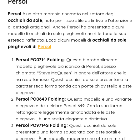
Persol
Persol
è un altro marchio rinomato nel settore degli
occhiali da sole
, noto per il suo stile distintivo e l’attenzione
ai dettagli artigianali. Anche Persol ha presentato alcuni
modelli di occhiali da sole pieghevoli che riflettono la sua
estetica raffinata. Ecco alcuni modelli di
occhiali da sole
pieghevoli di
Persol
:
Persol PO0714 Folding:
Questo è probabilmente il
modello pieghevole più iconico di Persol, spesso
chiamato “Steve McQueen” in onore dell’attore che lo
ha reso famoso. Questi occhiali da sole presentano la
caratteristica forma tonda con ponte chiavistello e aste
pieghevoli.
Persol PO0649 Folding:
Questo modello è una variante
pieghevole del celebre Persol 649. Con la sua forma
rettangolare leggermente arrotondata e le aste
pieghevoli, è una scelta elegante e distintiva.
Persol PO9714S Folding:
Questi occhiali da sole
presentano una forma squadrata con aste sottili e
pieghevoli. È un modello moderno che offre un mix di