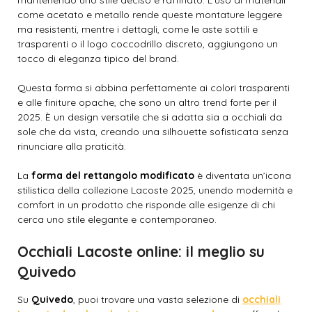
mantenendo uno stile deciso e raffinato. L’uso di materiali
come acetato e metallo rende queste montature leggere
ma resistenti, mentre i dettagli, come le aste sottili e
trasparenti o il logo coccodrillo discreto, aggiungono un
tocco di eleganza tipico del brand.
Questa forma si abbina perfettamente ai colori trasparenti
e alle finiture opache, che sono un altro trend forte per il
2025. È un design versatile che si adatta sia a occhiali da
sole che da vista, creando una silhouette sofisticata senza
rinunciare alla praticità.
La
forma del rettangolo modificato
è diventata un’icona
stilistica della collezione Lacoste 2025, unendo modernità e
comfort in un prodotto che risponde alle esigenze di chi
cerca uno stile elegante e contemporaneo.
Occhiali Lacoste online: il meglio su
Quivedo
Su
Quivedo
, puoi trovare una vasta selezione di
occhiali