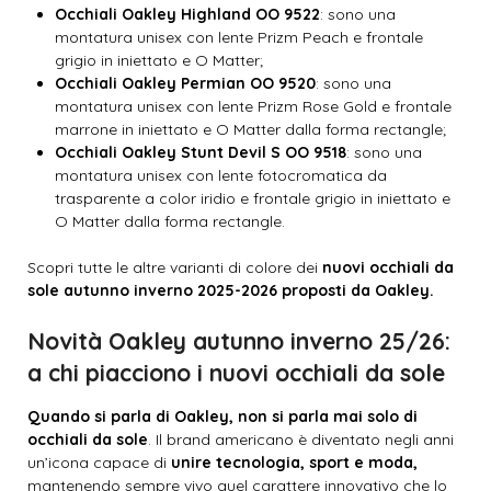
Occhiali Oakley Highland OO 9522
: sono una
montatura unisex con lente Prizm Peach e frontale
grigio in iniettato e O Matter;
Occhiali Oakley Permian OO 9520
: sono una
montatura unisex con lente Prizm Rose Gold e frontale
marrone in iniettato e O Matter dalla forma rectangle;
Occhiali Oakley Stunt Devil S OO 9518
: sono una
montatura unisex con lente fotocromatica da
trasparente a color iridio e frontale grigio in iniettato e
O Matter dalla forma rectangle.
Scopri tutte le altre varianti di colore dei
nuovi occhiali da
sole autunno inverno 2025-2026 proposti da Oakley.
Novità Oakley autunno inverno 25/26:
a chi piacciono i nuovi occhiali da sole
Quando si parla di Oakley, non si parla mai solo di
occhiali da sole
. Il brand americano è diventato negli anni
un’icona capace di
unire tecnologia, sport e moda,
mantenendo sempre vivo quel carattere innovativo che lo