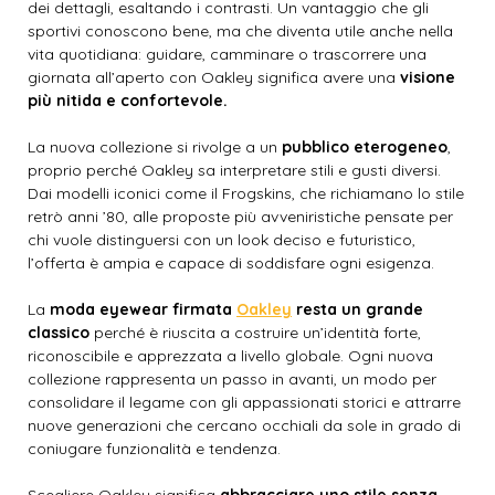
dei dettagli, esaltando i contrasti. Un vantaggio che gli
sportivi conoscono bene, ma che diventa utile anche nella
vita quotidiana: guidare, camminare o trascorrere una
giornata all’aperto con Oakley significa avere una
visione
più nitida e confortevole.
La nuova collezione si rivolge a un
pubblico eterogeneo
,
proprio perché Oakley sa interpretare stili e gusti diversi.
Dai modelli iconici come il Frogskins, che richiamano lo stile
retrò anni ’80, alle proposte più avveniristiche pensate per
chi vuole distinguersi con un look deciso e futuristico,
l’offerta è ampia e capace di soddisfare ogni esigenza.
La
moda eyewear firmata
Oakley
resta un grande
classico
perché è riuscita a costruire un’identità forte,
riconoscibile e apprezzata a livello globale. Ogni nuova
collezione rappresenta un passo in avanti, un modo per
consolidare il legame con gli appassionati storici e attrarre
nuove generazioni che cercano occhiali da sole in grado di
coniugare funzionalità e tendenza.