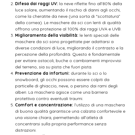
Difesa dai raggi UV:
la neve riflette fino all’80% della
luce solare, aumentando il rischio di danni agli occhi,
come la cheratite da neve (una sorta di “scottatura”
della cornea). Le maschere da sci con lenti di qualità
offrono una protezione al 100% dai raggi UVA e UVB.
Miglioramento della visibilità:
le lenti speciali delle
maschere da sci sono progettate per adattarsi a
diverse condizioni di luce, migliorando il contrasto e la
percezione della profondità. Questo è fondamentale
per evitare ostacoli, buche o cambiamenti improvvisi
del terreno, sia su pista che fuori pista.
Prevenzione da infortuni:
durante lo sci o lo
snowboard, gli occhi possono essere colpiti da
particelle di ghiaccio, neve, o persino dai rami degli
alberi. La maschera agisce come una barriera
protettiva contro eventuali traumi.
Comfort e concentrazione:
l’utilizzo di una maschera
di buona qualità garantisce una calzata confortevole e
una visione chiara, permettendo all’atleta di
concentrarsi sulla propria performance senza
distrazioni.