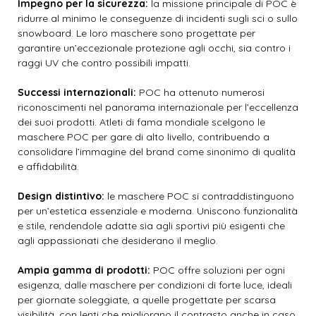
Impegno per la sicurezza:
la missione principale di POC è
ridurre al minimo le conseguenze di incidenti sugli sci o sullo
snowboard. Le loro maschere sono progettate per
garantire un’eccezionale protezione agli occhi, sia contro i
raggi UV che contro possibili impatti.
Successi internazionali:
POC ha ottenuto numerosi
riconoscimenti nel panorama internazionale per l’eccellenza
dei suoi prodotti. Atleti di fama mondiale scelgono le
maschere POC per gare di alto livello, contribuendo a
consolidare l’immagine del brand come sinonimo di qualità
e affidabilità.
Design distintivo:
le maschere POC si contraddistinguono
per un’estetica essenziale e moderna. Uniscono funzionalità
e stile, rendendole adatte sia agli sportivi più esigenti che
agli appassionati che desiderano il meglio.
Ampia gamma di prodotti:
POC offre soluzioni per ogni
esigenza, dalle maschere per condizioni di forte luce, ideali
per giornate soleggiate, a quelle progettate per scarsa
visibilità, con lenti che migliorano il contrasto anche in caso