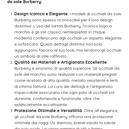
da sole Burberry:
Design Iconico e Elegante
: I modelli di occhiali da sole
Burberry sono spesso riconoscibili per il loro design
distintivo. L’uso del tartan Burberry, l’iconico logo a
marchio e gli stili classici reinterpretati in chiave
moderna conferiscono agli occhiali un aspetto elegante
e sofisticato. Questi dettagli distintivi non solo
aggiungono fascino al tuo look, ma rendono gli occhiali
un simbolo di stile raffinato.
Qualità dei Materiali e Artigianato Eccellente
:
Burberry è sinonimo di qualità superiore. Gli occhiali da
sole del marchio sono realizzati con materiali pregiati
come acetato di alta qualità, metallo resistente e lenti
di ottima fattura. La cura dei dettagli e l’artigianato
impeccabile assicurano che ogni paio di occhiali sia
durevole, confortevole e funzionale, oltre che
esteticamente accattivante.
Protezione Ottimale e Versatilità
: Oltre all’eleganza,
gli occhiali da sole Burberry offrono una protezione
ottimale dai raggi UV dannosi, preservando la salute
dei tuoi occhi. La vasta gamma di stili e forme