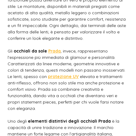
funzionale possa diventare un vero e proprio elemento di
stile. Le montature, disponibili in materiali pregiati come
acetato di alta qualità, metallo leggero o combinazioni
sofisticate, sono studiate per garantire comfort, resistenza
e un fit impeccabile. Ogni dettaglio, dai terminali delle aste
alla forma delle lenti, è pensato per valorizzare il volto e
conferire un look elegante e distintivo.
Gli
occhiali da sole
Prada
, invece, rappresentano
l’espressione più immediata di glamour e personalità.
Caratterizzati da linee moderne, geometrie innovative e
colori di tendenza, questi modelli non passano inosservati.
Le lenti, spesso con
protezione UV
elevata e trattamenti
anti-riflesso, offrono non solo stile ma anche protezione e
comfort visivo. Prada sa combinare creatività e
funzionalità, dando vita a occhiali che diventano veri e
propri statement pieces, perfetti per chi vuole farsi notare
con eleganza.
Uno degli
elementi distintivi degli occhiali Prada
è la
capacità di unire tradizione e innovazione. Il marchio
mantiene un forte legame con l’artigianalità italiana,