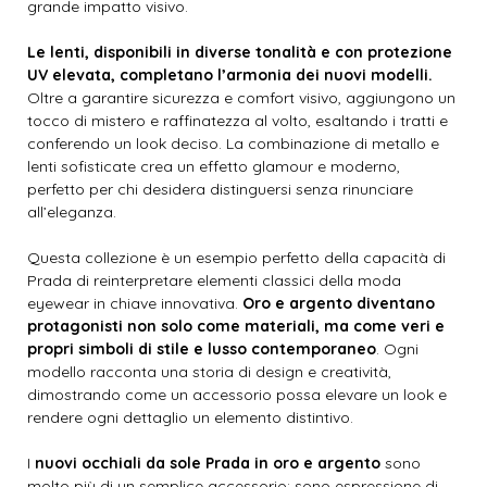
grande impatto visivo.
Le lenti, disponibili in diverse tonalità e con protezione
UV elevata, completano l’armonia dei nuovi modelli.
Oltre a garantire sicurezza e comfort visivo, aggiungono un
tocco di mistero e raffinatezza al volto, esaltando i tratti e
conferendo un look deciso. La combinazione di metallo e
lenti sofisticate crea un effetto glamour e moderno,
perfetto per chi desidera distinguersi senza rinunciare
all’eleganza.
Questa collezione è un esempio perfetto della capacità di
Prada di reinterpretare elementi classici della moda
eyewear in chiave innovativa.
Oro e argento diventano
protagonisti non solo come materiali, ma come veri e
propri simboli di stile e lusso contemporaneo
. Ogni
modello racconta una storia di design e creatività,
dimostrando come un accessorio possa elevare un look e
rendere ogni dettaglio un elemento distintivo.
I
nuovi occhiali da sole Prada in oro e argento
sono
molto più di un semplice accessorio: sono espressione di