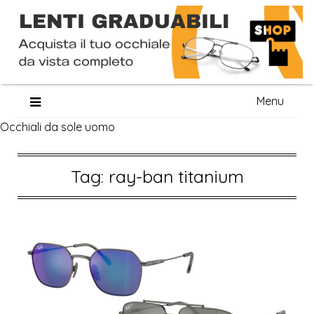
Skip
Menu
to
Occhiali da sole uomo
content
Tag:
ray-ban titanium