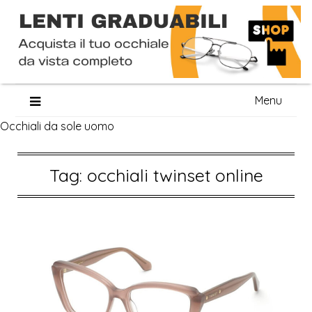
Skip
Menu
to
Occhiali da sole uomo
content
Tag:
occhiali twinset online