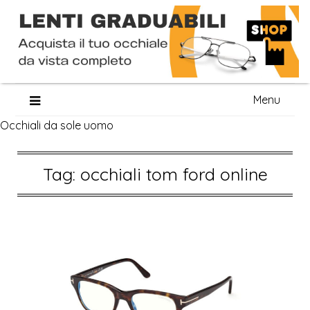
Skip
Menu
to
Occhiali da sole uomo
content
Tag:
occhiali tom ford online