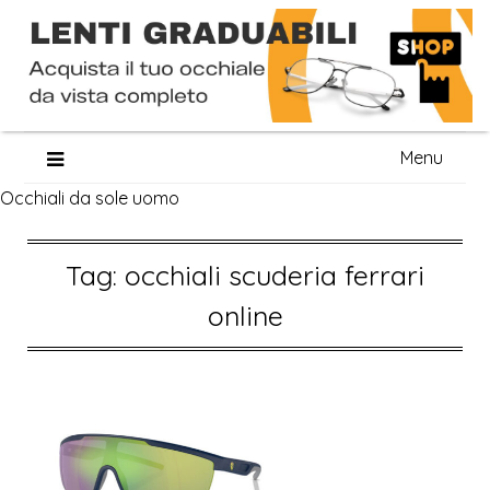
Skip
Menu
to
Occhiali da sole uomo
content
Tag:
occhiali scuderia ferrari
online