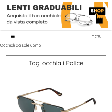
Skip
Menu
to
Occhiali da sole uomo
content
Tag:
occhiali Police