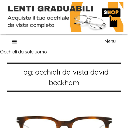
Skip
Menu
to
Occhiali da sole uomo
content
Tag:
occhiali da vista david
beckham