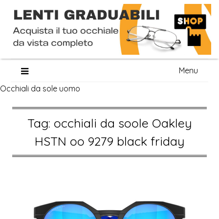
Skip
Menu
to
Occhiali da sole uomo
content
Tag:
occhiali da soole Oakley
HSTN oo 9279 black friday