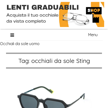
Skip
Menu
to
Occhiali da sole uomo
content
Tag:
occhiali da sole Sting