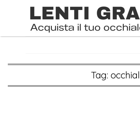
Skip
to
content
Tag:
occhial