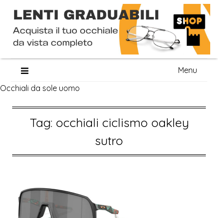
Skip
Menu
to
Occhiali da sole uomo
content
Tag:
occhiali ciclismo oakley
sutro