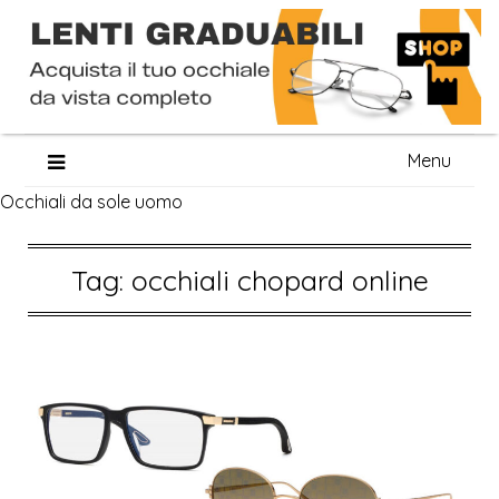
Skip
Menu
to
Occhiali da sole uomo
content
Tag:
occhiali chopard online