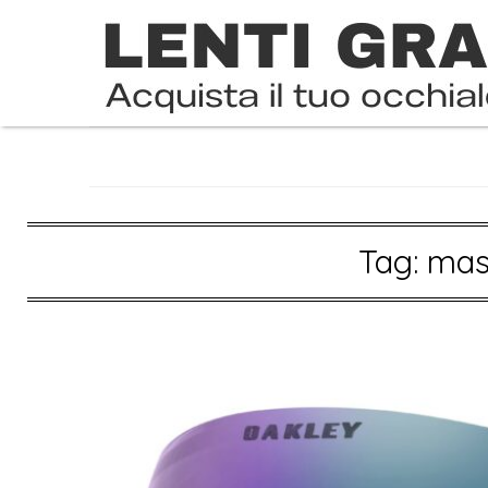
Skip
to
content
Tag:
mas