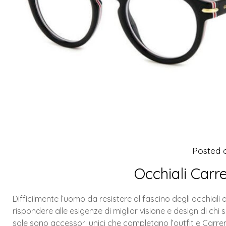
Posted
Occhiali Car
Difficilmente l’uomo da resistere al fascino degli occhial
rispondere alle esigenze di miglior visione e design di chi 
sole sono accessori unici che completano l’outfit e Carr