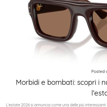
Posted
Morbidi e bombati: scopri i 
l’es
L’estate 2026 si annuncia come una delle più interessanti 