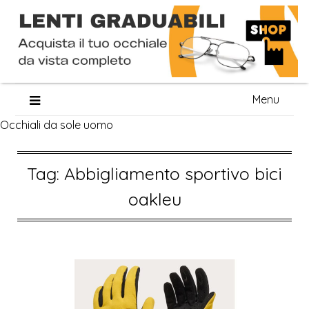
Skip
Menu
to
Occhiali da sole uomo
content
Tag:
Abbigliamento sportivo bici
oakleu