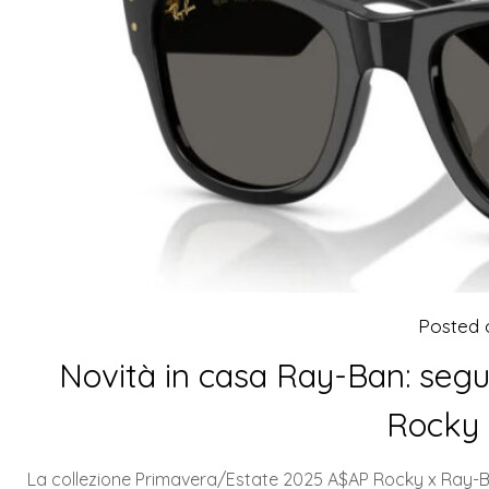
Posted
Novità in casa Ray-Ban: segu
Rocky 
La collezione Primavera/Estate 2025 A$AP Rocky x Ray-Ban