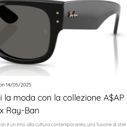
 on
14/05/2025
i la moda con la collezione A$AP
x Ray-Ban
 è un inno alla cultura contemporanea, una fusione di stile